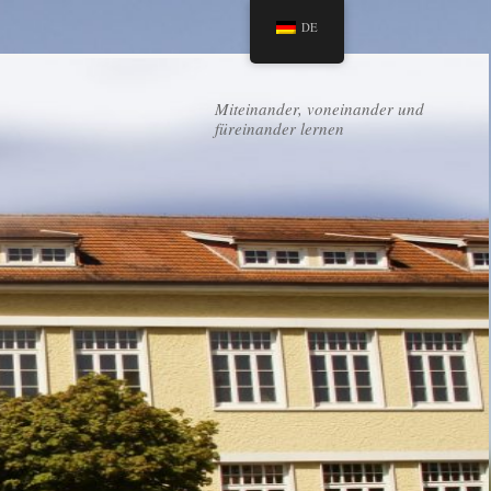
DE
Miteinander, voneinander und
füreinander lernen