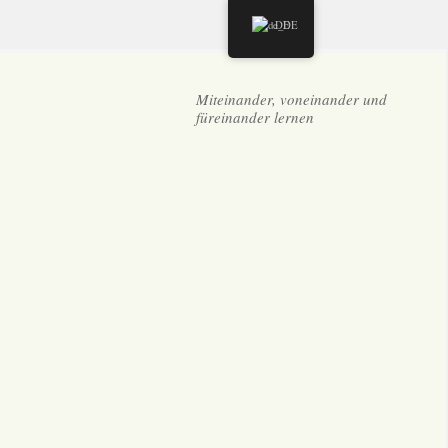
DE
Miteinander, voneinander und
füreinander lernen