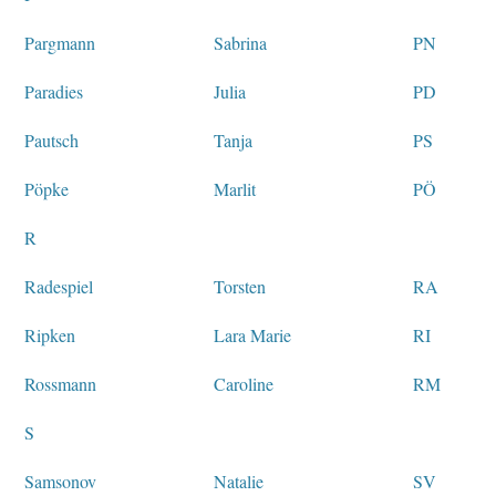
Pargmann
Sabrina
PN
Paradies
Julia
PD
Pautsch
Tanja
PS
Pöpke
Marlit
PÖ
R
Radespiel
Torsten
RA
Ripken
Lara Marie
RI
Rossmann
Caroline
RM
S
Samsonov
Natalie
SV