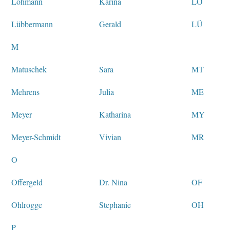
Lohmann
Karina
LO
Lübbermann
Gerald
LÜ
M
Matuschek
Sara
MT
Mehrens
Julia
ME
Meyer
Katharina
MY
Meyer-Schmidt
Vivian
MR
O
Offergeld
Dr. Nina
OF
Ohlrogge
Stephanie
OH
P