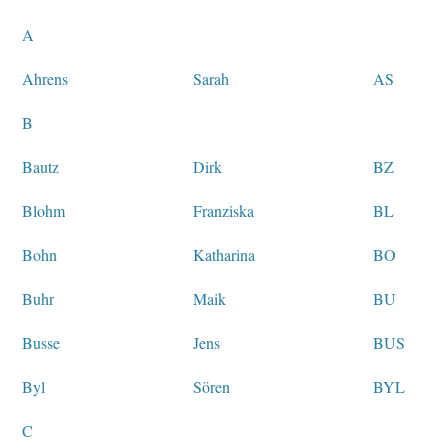
A
Ahrens
Sarah
AS
B
Bautz
Dirk
BZ
Blohm
Franziska
BL
Bohn
Katharina
BO
Buhr
Maik
BU
Busse
Jens
BUS
Byl
Sören
BYL
C