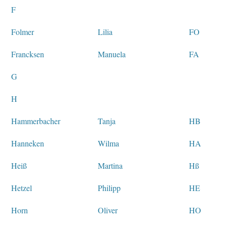
F
Folmer
Lilia
FO
Francksen
Manuela
FA
G
H
Hammerbacher
Tanja
HB
Hanneken
Wilma
HA
Heiß
Martina
Hß
Hetzel
Philipp
HE
Horn
Oliver
HO