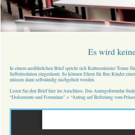
Es wird kein
In einem ausführlichen Brief spricht sich Kultusminister Tonne fü
Selbstisolation eingeräumt. So können Eltern für Ihre Kinder eine
müssen dann selbständig nachgeholt werden.
Lesen Sie den Brief hier im Anschluss. Das Antragsformular fin
“Dokumente und Formulare” > “Antrag auf Befreiung vom Präse