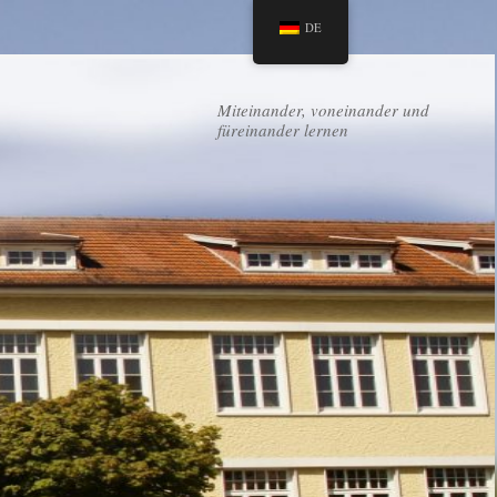
DE
Miteinander, voneinander und
füreinander lernen