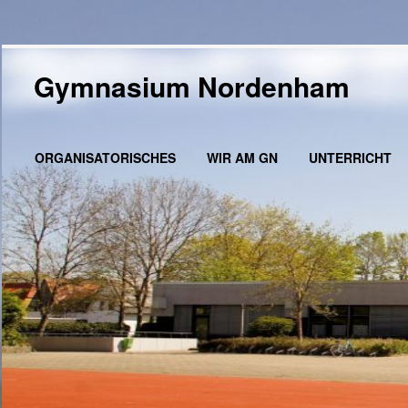
Zum
Inhalt
Gymnasium Nordenham
springen
ORGANISATORISCHES
WIR AM GN
UNTERRICHT