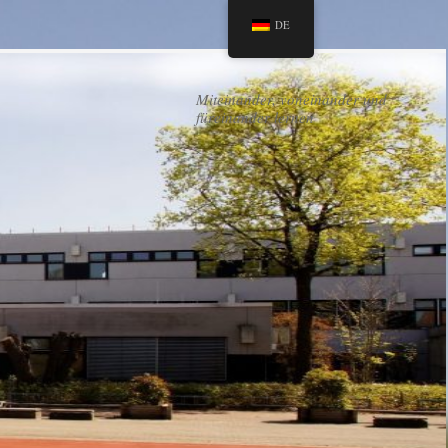
DE
Miteinander, voneinander und
füreinander lernen