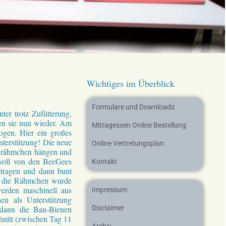
Wichtiges im Überblick
Formulare und Downloads
er trotz Zufütterung,
gen sie nun wieder. Am
Mittagessen Online Bestellung
ogen. Hier ein großes
nterstützung! Die neue
Online Vertretungsplan
enrähmchen hängen und
evoll von den BeeGees
Kontakt
etragen und dann bunt
in die Rähmchen wurde
rden maschinell aus
Impressum
en als Unterstützung
dann die Bau-Bienen
Disclaimer
hnitt (zwischen Tag 11