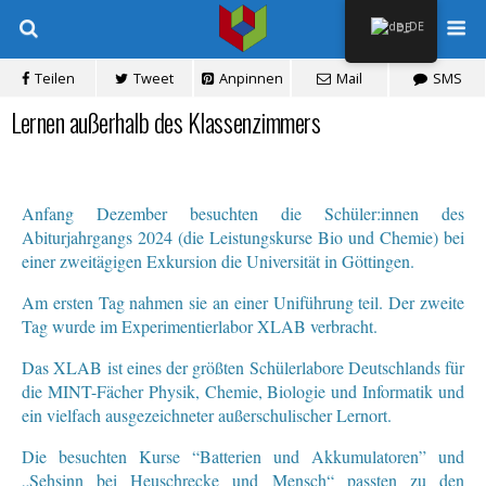
DE
Teilen
Tweet
Anpinnen
Mail
SMS
Lernen außerhalb des Klassenzimmers
Anfang Dezember besuchten die Schüler:innen des
Abiturjahrgangs 2024 (die Leistungskurse Bio und Chemie) bei
einer zweitägigen Exkursion die Universität in Göttingen.
Am ersten Tag nahmen sie an einer Uniführung teil. Der zweite
Tag wurde im Experimentierlabor XLAB verbracht.
Das XLAB ist eines der größten Schülerlabore Deutschlands für
die MINT-Fächer Physik, Chemie, Biologie und Informatik und
ein vielfach ausgezeichneter außerschulischer Lernort.
Die besuchten Kurse “Batterien und Akkumulatoren” und
„Sehsinn bei Heuschrecke und Mensch“ passten zu den