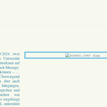
9.2024, zwei
 Universität
ufmerksam auf
uck-Massage.
u können – …
.Überwiegend
t, aber auch
 Jahrgängen,
erproben und
stehen von
so vorgebeugt
 unterstützt