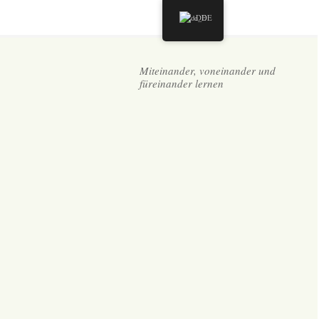
DE
Miteinander, voneinander und
füreinander lernen