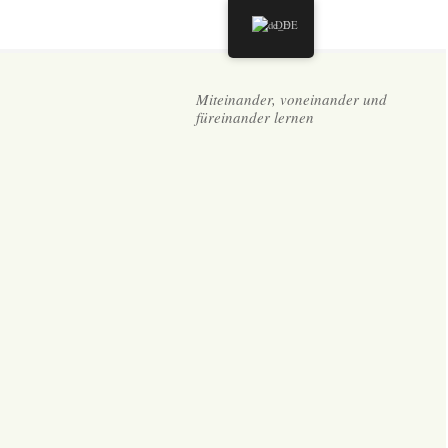
DE
Miteinander, voneinander und
füreinander lernen