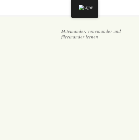
DE
Miteinander, voneinander und
füreinander lernen