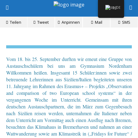
DE
Teilen
Tweet
Anpinnen
Mail
SMS
Vom 18. bis 25. September durften wir erneut eine Gruppe von
Austauschschülern bei uns am Gymnasium Nordenham
Willkommen heißen. Insgesamt 15 Schüler:innen sowie zwei
betreuende Lehrerinnen aus Sizilien/Italien begleiteten unseren
11. Jahrgang im Rahmen des Erasmus+ – Projekts „Observation
and comparison of two European school systems“ in der
vergangenen Woche im Unterricht. Gemeinsam mit ihren
deutschen Austauschpartnern, die im März zum Gegenbesuch
nach Sizilien reisen werden, unternahmen die Italiener neben
dem Unterricht am Vormittag auch einen Ausflug nach Bremen,
besuchten das Klimahaus in Bremerhaven und nahmen an einer
Wattwanderung sowie am Klimastreik in („Fridays for Future“ /