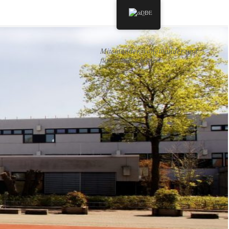
DE
Miteinander, voneinander und
füreinander lernen