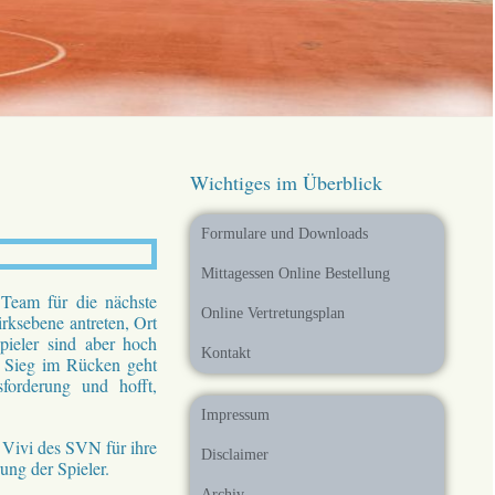
Wichtiges im Überblick
Formulare und Downloads
Mittagessen Online Bestellung
 Team für die nächste
Online Vertretungsplan
ksebene antreten, Ort
pieler sind aber hoch
Kontakt
m Sieg im Rücken geht
forderung und hofft,
Impressum
Vivi des SVN für ihre
Disclaimer
rung der Spieler.
Archiv