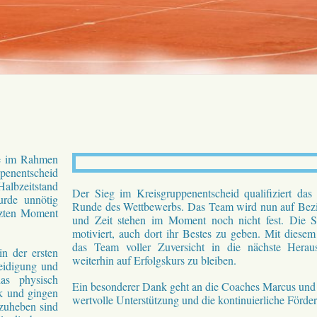
le im Rahmen
ppenentscheid
albzeitstand
Der Sieg im Kreisgruppenentscheid qualifiziert das
urde unnötig
Runde des Wettbewerbs. Das Team wird nun auf Bezir
tzten Moment
und Zeit stehen im Moment noch nicht fest. Die S
motiviert, auch dort ihr Bestes zu geben. Mit diese
das Team voller Zuversicht in die nächste Heraus
in der ersten
weiterhin auf Erfolgskurs zu bleiben.
teidigung und
das physisch
Ein besonderer Dank geht an die Coaches Marcus und 
k und gingen
wertvolle Unterstützung und die kontinuierliche Förde
rzuheben sind