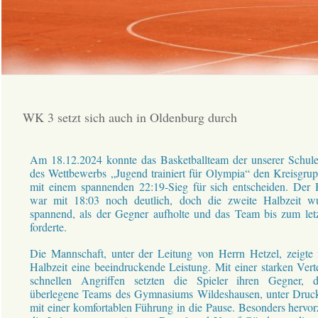
WK 3 setzt sich auch in Oldenburg durch
Am 18.12.2024 konnte das Basketballteam der unserer Schu
des Wettbewerbs „Jugend trainiert für Olympia“ den Kreisgru
mit einem spannenden 22:19-Sieg für sich entscheiden. Der H
war mit 18:03 noch deutlich, doch die zweite Halbzeit w
spannend, als der Gegner aufholte und das Team bis zum le
forderte.
Die Mannschaft, unter der Leitung von Herrn Hetzel, zeigte 
Halbzeit eine beeindruckende Leistung. Mit einer starken Ver
schnellen Angriffen setzten die Spieler ihren Gegner, 
überlegene Teams des Gymnasiums Wildeshausen, unter Druc
mit einer komfortablen Führung in die Pause. Besonders hervo