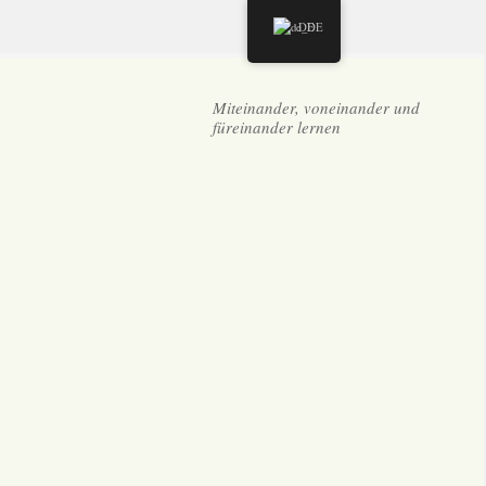
DE
Miteinander, voneinander und
füreinander lernen