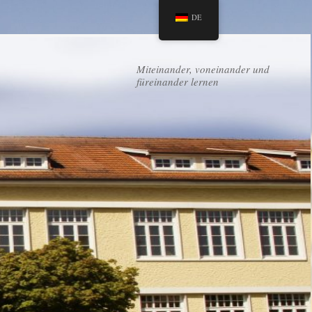
DE
Miteinander, voneinander und
füreinander lernen