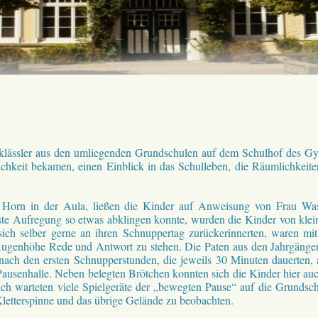
rtklässler aus den umliegenden Grundschulen auf dem Schulhof des 
chkeit bekamen, einen Einblick in das Schulleben, die Räumlichkeite
n Horn in der Aula, ließen die Kinder auf Anweisung von Frau Wa
erste Aufregung so etwas abklingen konnte, wurden die Kinder von kle
sich selber gerne an ihren Schnuppertag zurückerinnerten, waren mi
 Augenhöhe Rede und Antwort zu stehen. Die Paten aus den Jahrgängen
 nach den ersten Schnupperstunden, die jeweils 30 Minuten dauerten, 
er Pausenhalle. Neben belegten Brötchen konnten sich die Kinder hier 
ch warteten viele Spielgeräte der „bewegten Pause“ auf die Grundschü
Kletterspinne und das übrige Gelände zu beobachten.