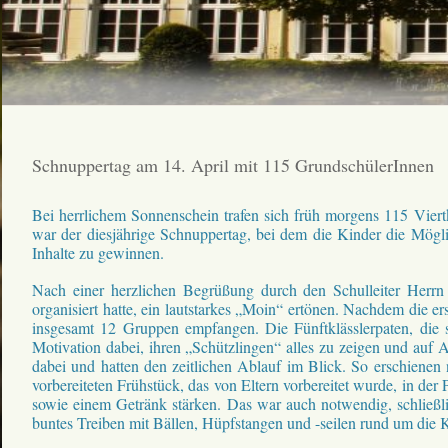
Schnuppertag am 14. April mit 115 GrundschülerInnen
Bei herrlichem Sonnenschein trafen sich früh morgens 115 Vie
war der diesjährige Schnuppertag, bei dem die Kinder die Mögli
Inhalte zu gewinnen.
Nach einer herzlichen Begrüßung durch den Schulleiter Herr
organisiert hatte, ein lautstarkes „Moin“ ertönen. Nachdem die 
insgesamt 12 Gruppen empfangen. Die Fünftklässlerpaten, die 
Motivation dabei, ihren „Schützlingen“ alles zu zeigen und auf
dabei und hatten den zeitlichen Ablauf im Blick. So erschienen
vorbereiteten Frühstück, das von Eltern vorbereitet wurde, in d
sowie einem Getränk stärken. Das war auch notwendig, schließli
buntes Treiben mit Bällen, Hüpfstangen und -seilen rund um die 