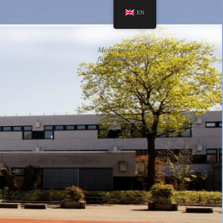
EN
Miteinander, voneinander und
füreinander lernen