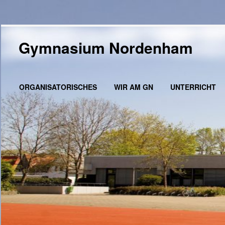
Zum
Inhalt
Gymnasium Nordenham
springen
ORGANISATORISCHES
WIR AM GN
UNTERRICHT