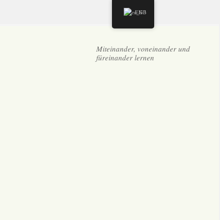
EN
Miteinander, voneinander und
füreinander lernen