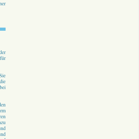
ner
der
für
Sie
die
bei
den
orm
ren
azu
und
und