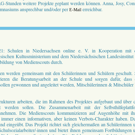
-Stunden weitere Projekte geplant werden können. Anna, Josy, Con
Gymnasiums ansprechbar und/oder per
erreichbar.
E-Mail
-21: Schulen in Niedersachsen online e. V. in Kooperation mit 
ischen Kultusministerium und dem Niedersächsischen Landesinstitut 
sbildung von Medienscouts durch.
nnen werden gemeinsam mit den Schülerinnen und Schülern geschult. 
urieren die Beratungsarbeit an der Schule und sorgen dafür, dass 
 sollen gewonnen und angeleitet werden, Mitschülerinnen & Mitschüler 
rukturen arbeiten, die im Rahmen des Projektes aufgebaut und über 
t werden sollen. Die Zusammenarbeit mit der Selbsthilfeplattf
innehmen. Die Medienscouts kommunizieren auf Augenhöhe mit ih
 immer einen informativen, aber keinen Verbots-Charakter haben. D
und eingeübt. Das Projekt richtet sich gleichermaßen an Schülerinnen 
Schulsozialarbeiter/-innen und bietet ihnen gemeinsam Fortbildungen 