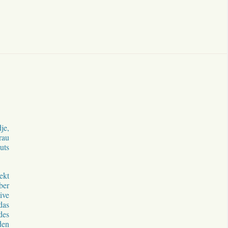
je,
rau
uts
ekt
ber
ive
das
des
den