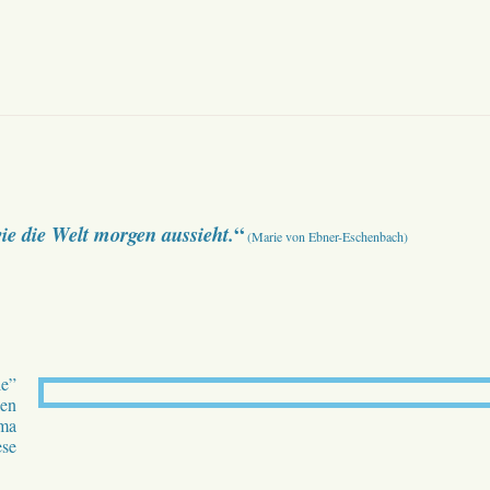
“
ie die Welt morgen aussieht.
(Marie von Ebner-Eschenbach)
le”
len
ema
ese