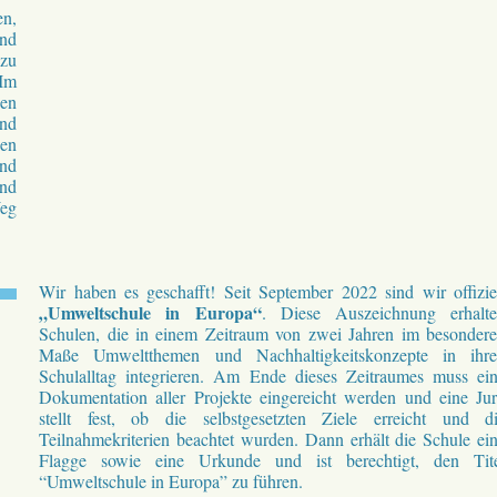
en,
und
 zu
 Im
hen
und
sen
nd
nd
Weg
Wir haben es geschafft! Seit September 2022 sind wir offizie
„Umweltschule in Europa“
. Diese Auszeichnung erhalt
Schulen, die in einem Zeitraum von zwei Jahren im besonder
Maße Umweltthemen und Nachhaltigkeitskonzepte in ihr
Schulalltag integrieren. Am Ende dieses Zeitraumes muss ei
Dokumentation aller Projekte eingereicht werden und eine Ju
stellt fest, ob die selbstgesetzten Ziele erreicht und d
Teilnahmekriterien beachtet wurden. Dann erhält die Schule ei
Flagge sowie eine Urkunde und ist berechtigt, den Tit
“Umweltschule in Europa” zu führen.