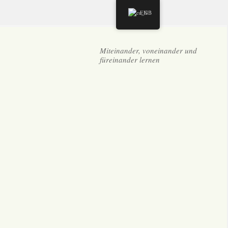
EN
Miteinander, voneinander und
füreinander lernen