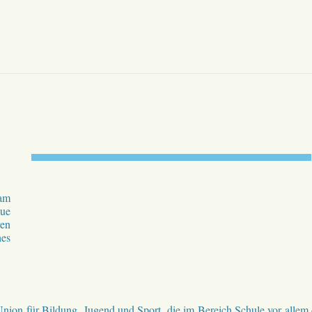
am
ue
ren
hes
Union für Bildung, Jugend und Sport, die im Bereich Schule vor allem 