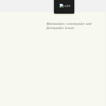
EN
Miteinander, voneinander und
füreinander lernen