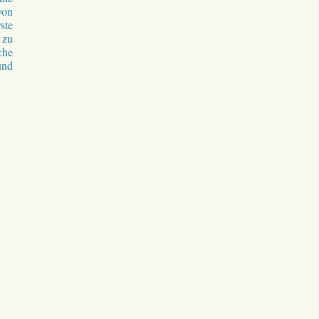
von
ste
 zu
che
und