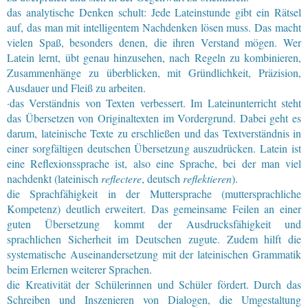
das analytische Denken schult: Jede Lateinstunde gibt ein Rätsel
auf, das man mit intelligentem Nachdenken lösen muss. Das macht
vielen Spaß, besonders denen, die ihren Verstand mögen. Wer
Latein lernt, übt genau hinzusehen, nach Regeln zu kombinieren,
Zusammenhänge zu überblicken, mit Gründlichkeit, Präzision,
Ausdauer und Fleiß zu arbeiten.
·das Verständnis von Texten verbessert. Im Lateinunterricht steht
das Übersetzen von Original­texten im Vordergrund. Dabei geht es
darum, lateinische Texte zu erschließen und das Textver­ständnis in
einer sorgfältigen deutschen Übersetzung auszudrücken. Latein ist
eine Reflexionssprache ist, also eine Sprache, bei der man viel
nachdenkt (lateinisch
reflectere
, deutsch
reflektieren
).
die Sprachfähigkeit in der Muttersprache (muttersprachliche
Kompetenz) deutlich erweitert. Das gemeinsame Feilen an einer
guten Übersetzung kommt der Ausdrucksfähigkeit und
sprachlichen Sicherheit im Deutschen zugute. Zudem hilft die
systematische Auseinandersetzung mit der lateinischen Grammatik
beim Erlernen weiterer Sprachen.
die Kreativität der Schülerinnen und Schüler fördert. Durch das
Schreiben und Inszenieren von Dialogen, die Umgestaltung