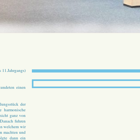
 11.Jahrgangs)
undeten einen
lungsstück der
e harmonische
nicht ganz von
 Danach fuhren
in welchem wir
rn machten und
olgte dann ein