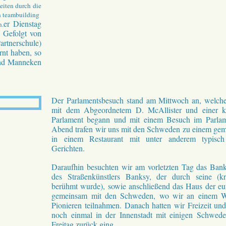
iten durch die
en teambuilding
er Dienstag
n.
. Gefolgt von
rtnerschule)
rnt haben, so
und Manneken
Der Parlamentsbesuch stand am Mittwoch an, welch
mit dem Abgeordnetem D. McAllister und einer k
Parlament begann und mit einem Besuch im Parla
Abend trafen wir uns mit den Schweden zu einem g
in einem Restaurant mit unter anderem typisch 
Gerichten.
Daraufhin besuchten wir am vorletzten Tag das B
des Straßenkünstlers Banksy, der durch seine (krit
berühmt wurde), sowie anschließend das Haus der eu
gemeinsam mit den Schweden, wo wir an einem 
Pionieren teilnahmen. Danach hatten wir Freizeit un
noch einmal in der Innenstadt mit einigen Schwed
Freitag zurück ging.