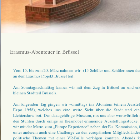
Erasmus-Abenteuer in Brüssel
Vom 15. bis zum 20. März nahmen wir (15 Schüler und Schülerinnen des
an dem Erasmus Projekt Brüssel teil.
Am Sonntagnachmittag kamen wir mit dem Zug in Brüssel an und erk
kleinen Stadtteil Brüssels.
Am folgenden Tag gingen wir vormittags ins Atomium (einem Ausstel
Expo 1958), welches uns eine weite Sicht über die Stadt und ein
Lichtershow bot. Das dazugehörige Museum, riss uns aber wortwörtlich 
den Stühlen durch einige an Ikeamöbel erinnernde Ausstellungsstücke.
wir mit der Metro zum „Europe Experience“ neben der Eu- Kommission, 
unter anderem auch eine Challenge zu den europäischen Mitgliedslände
politische Themen mit einer VR-Brille verfolgen konnten. Abends f